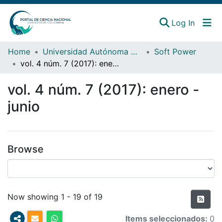
(curren
Log In
Instituciones
Home
Universidad Autónoma del Caribe
Soft Power
vol. 4 núm. 7 (2017): enero - junio
Estadísticas
vol. 4 núm. 7 (2017): enero -
junio
Browse
Recent Items
Now showing
1 - 19 of 19
Items seleccionados:
0